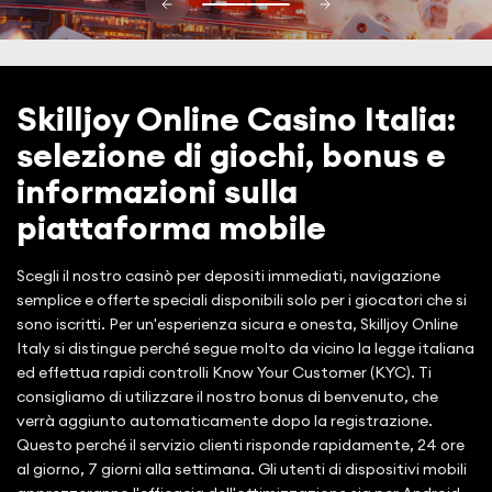
Skilljoy Online Casino Italia:
selezione di giochi, bonus e
informazioni sulla
piattaforma mobile
Scegli il nostro casinò per depositi immediati, navigazione
semplice e offerte speciali disponibili solo per i giocatori che si
sono iscritti. Per un'esperienza sicura e onesta, Skilljoy Online
Italy si distingue perché segue molto da vicino la legge italiana
ed effettua rapidi controlli Know Your Customer (KYC). Ti
consigliamo di utilizzare il nostro bonus di benvenuto, che
verrà aggiunto automaticamente dopo la registrazione.
Questo perché il servizio clienti risponde rapidamente, 24 ore
al giorno, 7 giorni alla settimana. Gli utenti di dispositivi mobili