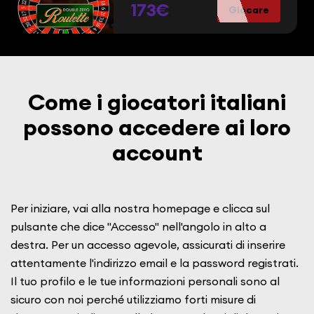
173€
Giocare
Come i giocatori italiani
possono accedere ai loro
account
Per iniziare, vai alla nostra homepage e clicca sul
pulsante che dice "Accesso" nell'angolo in alto a
destra. Per un accesso agevole, assicurati di inserire
attentamente l'indirizzo email e la password registrati.
Il tuo profilo e le tue informazioni personali sono al
sicuro con noi perché utilizziamo forti misure di