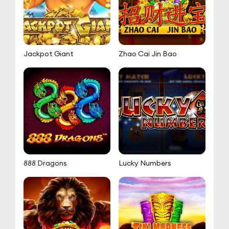
Jackpot Giant
Zhao Cai Jin Bao
888 Dragons
Lucky Numbers