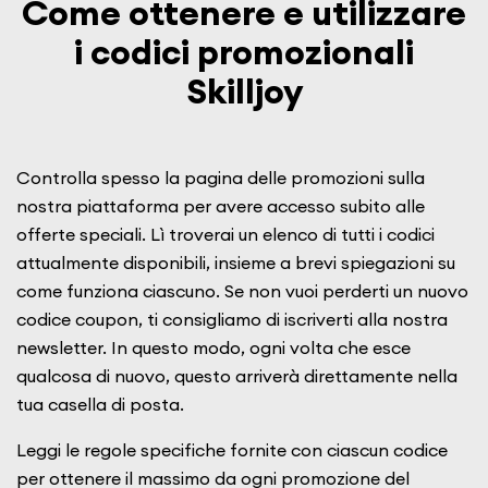
Come ottenere e utilizzare
i codici promozionali
Skilljoy
Controlla spesso la pagina delle promozioni sulla
nostra piattaforma per avere accesso subito alle
offerte speciali. Lì troverai un elenco di tutti i codici
attualmente disponibili, insieme a brevi spiegazioni su
come funziona ciascuno. Se non vuoi perderti un nuovo
codice coupon, ti consigliamo di iscriverti alla nostra
newsletter. In questo modo, ogni volta che esce
qualcosa di nuovo, questo arriverà direttamente nella
tua casella di posta.
Leggi le regole specifiche fornite con ciascun codice
per ottenere il massimo da ogni promozione del