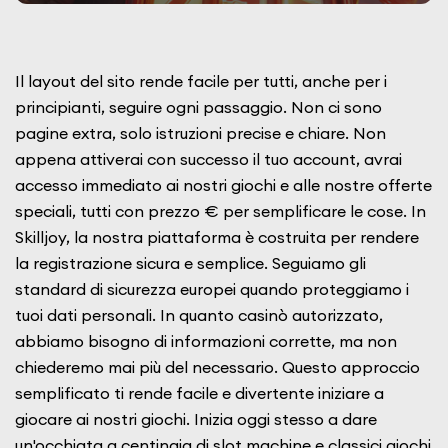
Il layout del sito rende facile per tutti, anche per i
principianti, seguire ogni passaggio. Non ci sono
pagine extra, solo istruzioni precise e chiare. Non
appena attiverai con successo il tuo account, avrai
accesso immediato ai nostri giochi e alle nostre offerte
speciali, tutti con prezzo € per semplificare le cose. In
Skilljoy, la nostra piattaforma è costruita per rendere
la registrazione sicura e semplice. Seguiamo gli
standard di sicurezza europei quando proteggiamo i
tuoi dati personali. In quanto casinò autorizzato,
abbiamo bisogno di informazioni corrette, ma non
chiederemo mai più del necessario. Questo approccio
semplificato ti rende facile e divertente iniziare a
giocare ai nostri giochi. Inizia oggi stesso a dare
un'occhiata a centinaia di slot machine e classici giochi