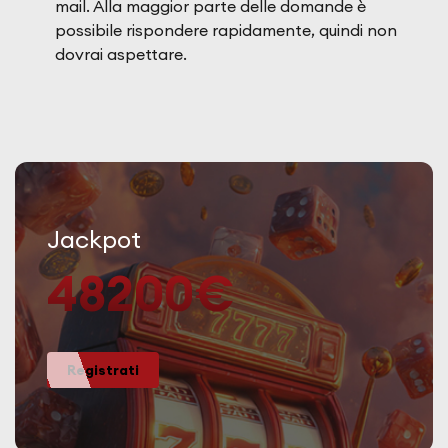
mail. Alla maggior parte delle domande è
possibile rispondere rapidamente, quindi non
dovrai aspettare.
Jackpot
48200€
Registrati