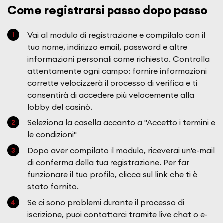
Come registrarsi passo dopo passo
Vai al modulo di registrazione e compilalo con il
tuo nome, indirizzo email, password e altre
informazioni personali come richiesto. Controlla
attentamente ogni campo: fornire informazioni
corrette velocizzerà il processo di verifica e ti
consentirà di accedere più velocemente alla
lobby del casinò.
Seleziona la casella accanto a "Accetto i termini e
le condizioni"
Dopo aver compilato il modulo, riceverai un'e-mail
di conferma della tua registrazione. Per far
funzionare il tuo profilo, clicca sul link che ti è
stato fornito.
Se ci sono problemi durante il processo di
iscrizione, puoi contattarci tramite live chat o e-