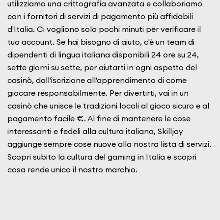
utilizziamo una crittografia avanzata e collaboriamo
con i fornitori di servizi di pagamento più affidabili
d'Italia. Ci vogliono solo pochi minuti per verificare il
tuo account. Se hai bisogno di aiuto, c'è un team di
dipendenti di lingua italiana disponibili 24 ore su 24,
sette giorni su sette, per aiutarti in ogni aspetto del
casinò, dall'iscrizione all'apprendimento di come
giocare responsabilmente. Per divertirti, vai in un
casinò che unisce le tradizioni locali al gioco sicuro e al
pagamento facile €. Al fine di mantenere le cose
interessanti e fedeli alla cultura italiana, Skilljoy
aggiunge sempre cose nuove alla nostra lista di servizi.
Scopri subito la cultura del gaming in Italia e scopri
cosa rende unico il nostro marchio.