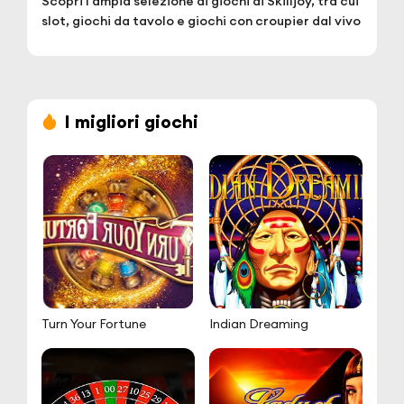
Scopri l'ampia selezione di giochi di Skilljoy, tra cui
slot, giochi da tavolo e giochi con croupier dal vivo
Giochi da tavolo
Bonus Skilljoy: giri gratuiti, cashback e tornei
I migliori giochi
Come ottenere e utilizzare i codici promozionali
Skilljoy
Come sfruttare al meglio i codici promozionali
Gioca su Android, iOS e altri dispositivi con l'app
mobile Skilljoy
Programma VIP presso Skilljoy
Vantaggi speciali per i VIP
Energy Fruits
Indian Dreaming
Sicurezza e protezione dei giocatori
Misure pratiche di sicurezza dei pagamenti e
protezione dei giocatori