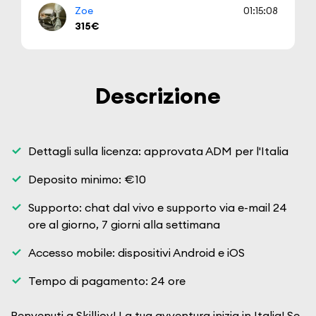
Zoe
01:15:08
315€
Descrizione
Dettagli sulla licenza: approvata ADM per l'Italia
Deposito minimo: €10
Supporto: chat dal vivo e supporto via e-mail 24
ore al giorno, 7 giorni alla settimana
Accesso mobile: dispositivi Android e iOS
Tempo di pagamento: 24 ore
Benvenuti a Skilljoy! La tua avventura inizia in Italia! Se