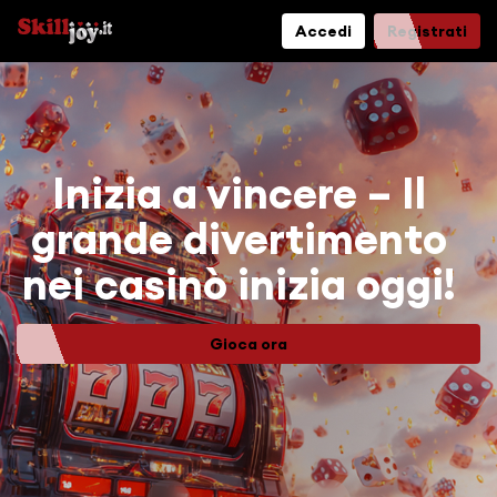
Accedi
Registrati
Inizia a vincere – Il
grande divertimento
nei casinò inizia oggi!
Gioca ora